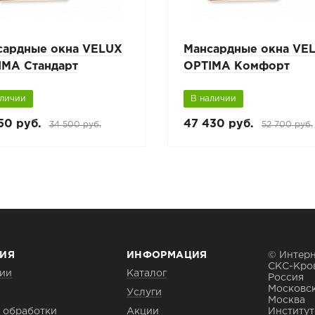
сардные окна VELUX
Мансардные окна VE
IMA Стандарт
OPTIMA Комфорт
аличии
В наличии
50 руб.
47 430 руб.
34 500 руб.
52 700 руб.
ИЯ
ИНФОРМАЦИЯ
© Интерн
СКС-Кро
ии
Каталог
Россия
Московск
Услуги
Москва
 обработки
Акции
Институтс