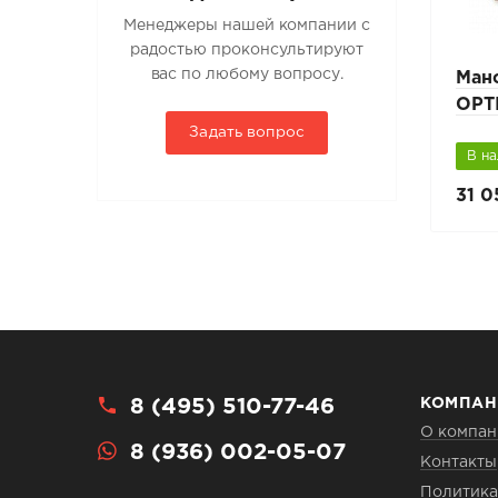
Менеджеры нашей компании с
радостью проконсультируют
вас по любому вопросу.
ия
Оклад Premium EDW
Ман
2000
OPT
Задать вопрос
В наличии
В н
14 670 руб.
31 0
16 300 руб.
8 (495) 510-77-46
КОМПАН
О компан
8 (936) 002-05-07
Контакты
Политика