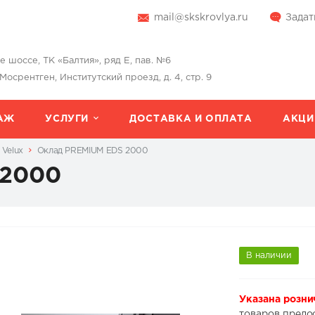
mail@skskrovlya.ru
Задат
шоссе, ТК «Балтия», ряд Е, пав. №6
 Мосрентген, Институтский проезд, д. 4, стр. 9
АЖ
УСЛУГИ
ДОСТАВКА И ОПЛАТА
АКЦИ
 Velux
Оклад PREMIUM EDS 2000
 2000
В наличии
Указана розни
товаров предо