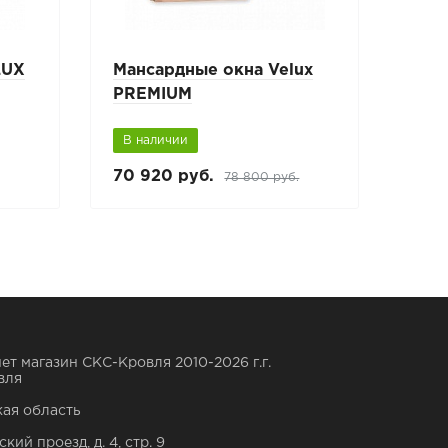
LUX
Мансардные окна Velux
Нап
PREMIUM
отк
В наличии
В н
70 920 руб.
9 9
78 800 руб.
ет магазин СКС-Кровля 2010-2026 г.г.
вля
ая область
кий проезд, д. 4, стр. 9