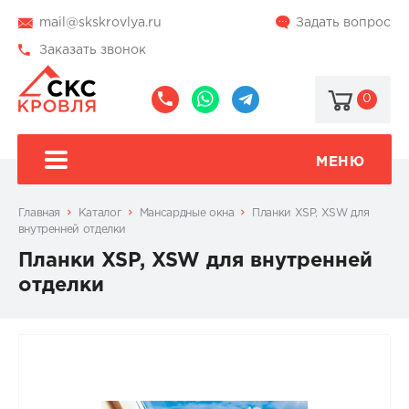
mail@skskrovlya.ru
Задать вопрос
Заказать звонок
0
8
8
@skskrovlya
(495)
(936)
510-
002-
МЕНЮ
77-
05-
46
07
Главная
Каталог
Мансардные окна
Планки XSP, XSW для
внутренней отделки
Планки XSP, XSW для внутренней
отделки