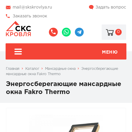
mail@skskrovlya.ru
Задать вопрос
Заказать звонок
0
8
8
@skskrovlya
(495)
(936)
510-
002-
МЕНЮ
77-
05-
46
07
Главная
Каталог
Мансардные окна
Энергосберегающие
мансардные окна Fakro Thermo
Энергосберегающие мансардные
окна Fakro Thermo