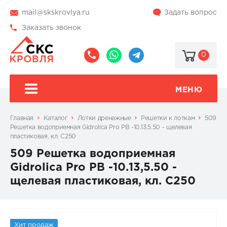
mail@skskrovlya.ru
Задать вопрос
Заказать звонок
0
8
8
@skskrovlya
(495)
(936)
510-
002-
МЕНЮ
77-
05-
46
07
Главная
Каталог
Лотки дренажные
Решетки к лоткам
509
Решетка водоприемная Gidrolica Pro РВ -10.13,5.50 - щелевая
пластиковая, кл. С250
509 Решетка водоприемная
Gidrolica Pro РВ -10.13,5.50 -
щелевая пластиковая, кл. С250
Хит продаж