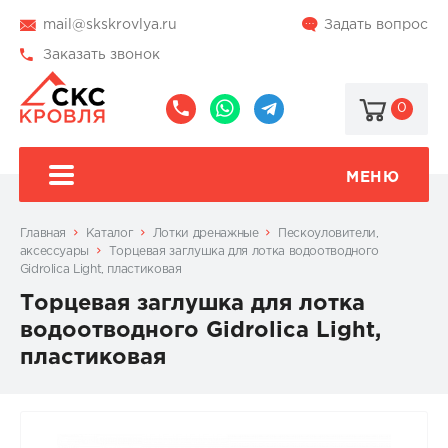
mail@skskrovlya.ru
Задать вопрос
Заказать звонок
0
8
8
@skskrovlya
(495)
(936)
510-
002-
МЕНЮ
77-
05-
46
07
Главная
Каталог
Лотки дренажные
Пескоуловители,
аксессуары
Торцевая заглушка для лотка водоотводного
Gidrolica Light, пластиковая
Торцевая заглушка для лотка
водоотводного Gidrolica Light,
пластиковая