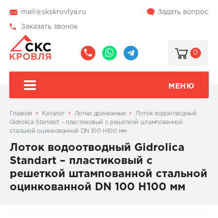
mail@skskrovlya.ru
Задать вопрос
Заказать звонок
0
8
8
@skskrovlya
(495)
(936)
510-
002-
МЕНЮ
77-
05-
46
07
Главная
Каталог
Лотки дренажные
Лоток водоотводный
Gidrolica Standart – пластиковый с решеткой штампованной
стальной оцинкованной DN 100 H100 мм
Лоток водоотводный Gidrolica
Standart – пластиковый с
решеткой штампованной стальной
оцинкованной DN 100 H100 мм