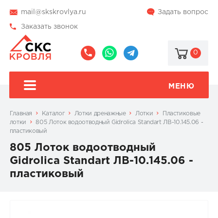
mail@skskrovlya.ru
Задать вопрос
Заказать звонок
0
8
8
@skskrovlya
(495)
(936)
510-
002-
МЕНЮ
77-
05-
46
07
Главная
Каталог
Лотки дренажные
Лотки
Пластиковые
лотки
805 Лоток водоотводный Gidrolica Standart ЛВ-10.145.06 -
пластиковый
805 Лоток водоотводный
Gidrolica Standart ЛВ-10.145.06 -
пластиковый