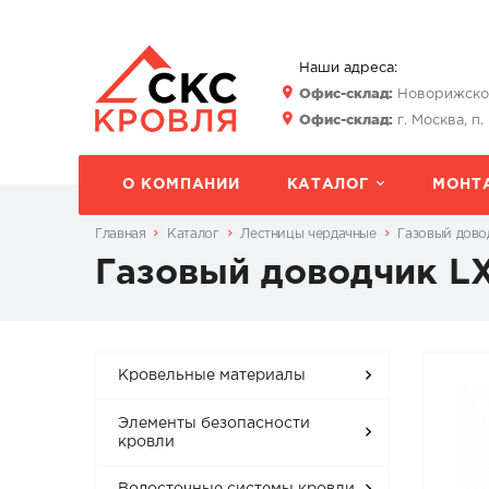
Наши адреса:
Офис-склад:
Новорижское 
Офис-склад:
г. Москва, п.
О КОМПАНИИ
КАТАЛОГ
МОНТ
Главная
Каталог
Лестницы чердачные
Газовый дово
Газовый доводчик L
Кровельные материалы
Элементы безопасности
кровли