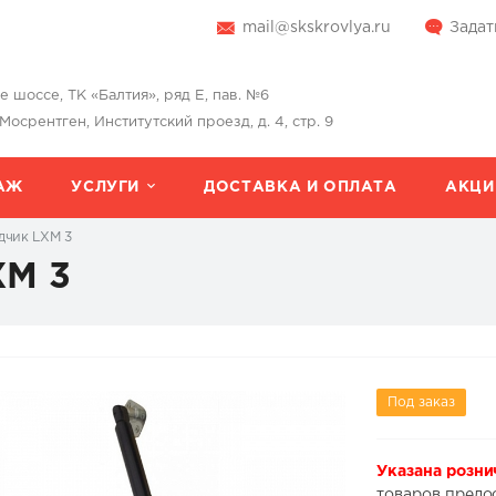
mail@skskrovlya.ru
Задат
шоссе, ТК «Балтия», ряд Е, пав. №6
 Мосрентген, Институтский проезд, д. 4, стр. 9
АЖ
УСЛУГИ
ДОСТАВКА И ОПЛАТА
АКЦИ
дчик LXM 3
XM 3
Под заказ
Указана розни
товаров предо