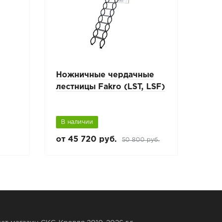
Ножничные чердачные
Теп
лестницы Fakro (LST, LSF)
ком
В наличии
В н
от 45 720 руб.
3 33
50 800 руб.