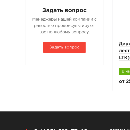
Задать вопрос
Менеджеры нашей компании с
радостью проконсультируют
вас по любому вопросу.
люка
Боковой металлический
Дер
Задать вопрос
поручень LXH
лест
LTK)
В наличии
В н
3 240 руб.
от 2
3 600 руб.