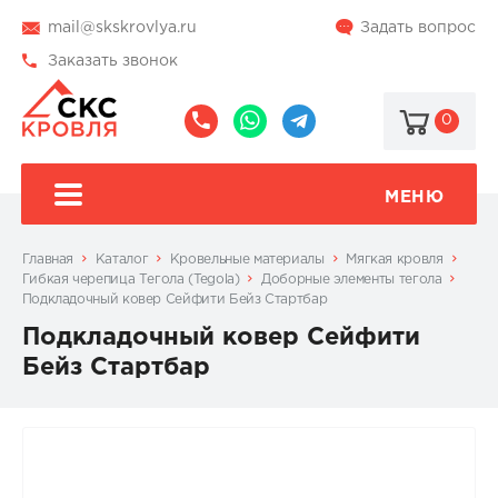
mail@skskrovlya.ru
Задать вопрос
Заказать звонок
0
8
8
@skskrovlya
(495)
(936)
510-
002-
МЕНЮ
77-
05-
46
07
Главная
Каталог
Кровельные материалы
Мягкая кровля
Гибкая черепица Тегола (Tegola)
Доборные элементы тегола
Подкладочный ковер Сейфити Бейз Стартбар
Подкладочный ковер Сейфити
Бейз Стартбар