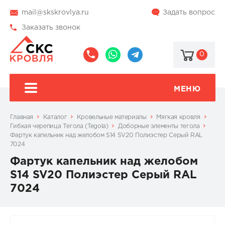
mail@skskrovlya.ru
Задать вопрос
Заказать звонок
0
8
8
@skskrovlya
(495)
(936)
510-
002-
МЕНЮ
77-
05-
46
07
Главная
Каталог
Кровельные материалы
Мягкая кровля
Гибкая черепица Тегола (Tegola)
Доборные элементы тегола
Фартук капельник над желобом S14 SV20 Полиэстер Серый RAL
7024
Фартук капельник над желобом
S14 SV20 Полиэстер Серый RAL
7024