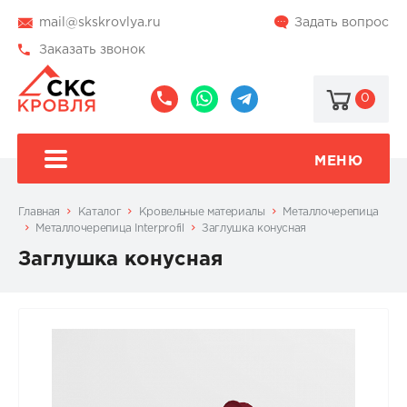
mail@skskrovlya.ru
Задать вопрос
Заказать звонок
0
8
8
@skskrovlya
(495)
(936)
510-
002-
МЕНЮ
77-
05-
46
07
Главная
Каталог
Кровельные материалы
Металлочерепица
Металлочерепица Interprofil
Заглушка конусная
Заглушка конусная