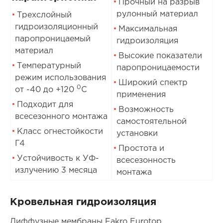
Прочный на разрыв
рулонный материал
Трехслойный
гидроизоляционный
Максимальная
паропроницаемый
гидроизоляция
материал
Высокие показатели
Температурный
паропроницаемости
режим использования
Широкий спектр
0
от -40 до +120
С
применения
Подходит для
Возможность
всесезонного монтажа
самостоятельной
Класс огнестойкости
установки
Г4
Простота и
Устойчивость к УФ-
всесезонность
излучению 3 месяца
монтажа
Кровельная гидроизоляция
Диффузные мембраны Fakro Eurotop