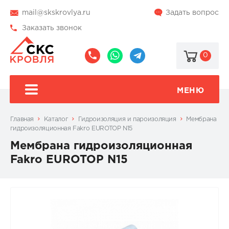
mail@skskrovlya.ru
Задать вопрос
Заказать звонок
0
8
8
@skskrovlya
(495)
(936)
510-
002-
МЕНЮ
77-
05-
46
07
Главная
Каталог
Гидроизоляция и пароизоляция
Мембрана
гидроизоляционная Fakro EUROTOP N15
Мембрана гидроизоляционная
Fakro EUROTOP N15