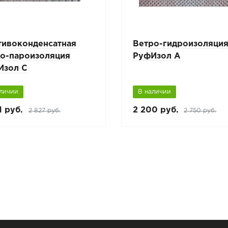
тивоконденсатная
Ветро-гидроизоляци
ро-пароизоляция
РуфИзол А
Изол C
аличии
В наличии
1 руб.
2 200 руб.
2 827 руб.
2 750 руб.