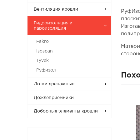
Вентиляция кровли
РуфИзо
плоски
Гидроизоляция и
Изгота
пароизоляция
полипр
Fakro
Матери
Isospan
сторон
Tyvek
Руфизол
Пох
Лотки дренажные
Дождеприемники
Доборные элементы кровли