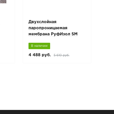
я
Двухслойная
Трё
паропроницаемая
пар
мембрана РуфИзол SM
мем
В наличии
В н
4 488 руб.
5 36
5 610 руб.