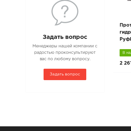
ол В
Отражающая гидро-
Про
пароизоляция РуфИзол
гид
Задать вопрос
AL
Руф
Менеджеры нашей компании с
радостью проконсультируют
В наличии
В н
вас по любому вопросу.
3 696 руб.
2 26
4 620 руб.
Задать вопрос