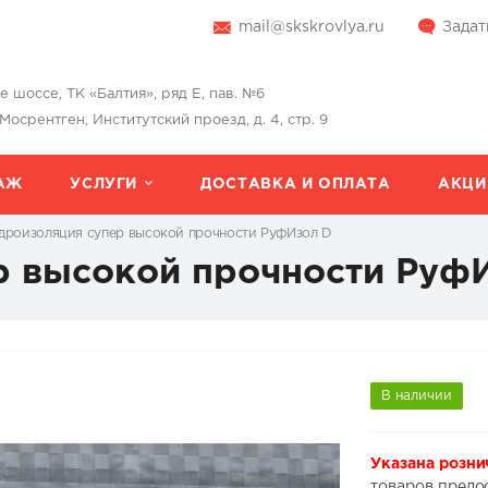
mail@skskrovlya.ru
Задат
шоссе, ТК «Балтия», ряд Е, пав. №6
 Мосрентген, Институтский проезд, д. 4, стр. 9
АЖ
УСЛУГИ
ДОСТАВКА И ОПЛАТА
АКЦИ
дроизоляция супер высокой прочности РуфИзол D
р высокой прочности Руф
В наличии
Указана розни
товаров предо