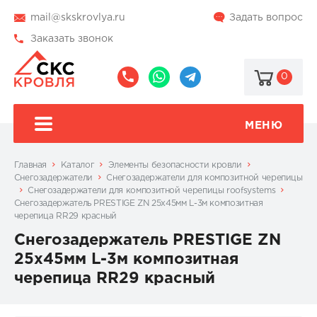
mail@skskrovlya.ru
Задать вопрос
Заказать звонок
0
8
8
@skskrovlya
(495)
(936)
510-
002-
МЕНЮ
77-
05-
46
07
Главная
Каталог
Элементы безопасности кровли
Снегозадержатели
Снегозадержатели для композитной черепицы
Снегозадержатели для композитной черепицы roofsystems
Снегозадержатель PRESTIGE ZN 25х45мм L-3м композитная
черепица RR29 красный
Снегозадержатель PRESTIGE ZN
25х45мм L-3м композитная
черепица RR29 красный