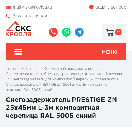
mail@skskrovlya.ru
Задать вопрос
Заказать звонок
0
8
8
@skskrovlya
(495)
(936)
510-
002-
МЕНЮ
77-
05-
46
07
Главная
Каталог
Элементы безопасности кровли
Снегозадержатели
Снегозадержатели для композитной черепицы
Снегозадержатели для композитной черепицы roofsystems
Снегозадержатель PRESTIGE ZN 25х45мм L-3м композитная
черепица RAL 5005 синий
Снегозадержатель PRESTIGE ZN
25х45мм L-3м композитная
черепица RAL 5005 синий