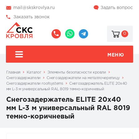
mail@skskrovlya.ru
Задать вопрос
Заказать звонок
0
8
8
@skskrovlya
(495)
(936)
510-
002-
МЕНЮ
77-
05-
46
07
Главная
Каталог
Элементы безопасности кровли
Снегозадержатели
Снегозадержатели на металлочерепицу
Снегозадержатели roofsystems
Снегозадержатель ELITE 20х40
мм L-3 м универсальный RAL 8019 темно-коричневый
Снегозадержатель ELITE 20х40
мм L-3 м универсальный RAL 8019
темно-коричневый