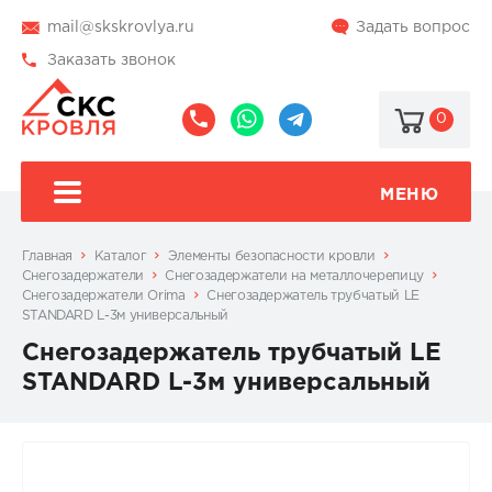
mail@skskrovlya.ru
Задать вопрос
Заказать звонок
0
8
8
@skskrovlya
(495)
(936)
510-
002-
МЕНЮ
77-
05-
46
07
Главная
Каталог
Элементы безопасности кровли
Снегозадержатели
Снегозадержатели на металлочерепицу
Снегозадержатели Orima
Снегозадержатель трубчатый LE
STANDARD L-3м универсальный
Снегозадержатель трубчатый LE
STANDARD L-3м универсальный