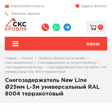
mail@skskrovlya.ru
Задать вопрос
Заказать звонок
0
8
8
@skskrovlya
(495)
(936)
510-
002-
МЕНЮ
77-
05-
46
07
Главная
Каталог
Элементы безопасности кровли
Снегозадержатели
Снегозадержатели на металлочерепицу
Снегозадержатели Borge
Снегозадержатель New Line Ø25мм L-3м
универсальный RAL 8004 терракотовый
Снегозадержатель New Line
Ø25мм L-3м универсальный RAL
8004 терракотовый