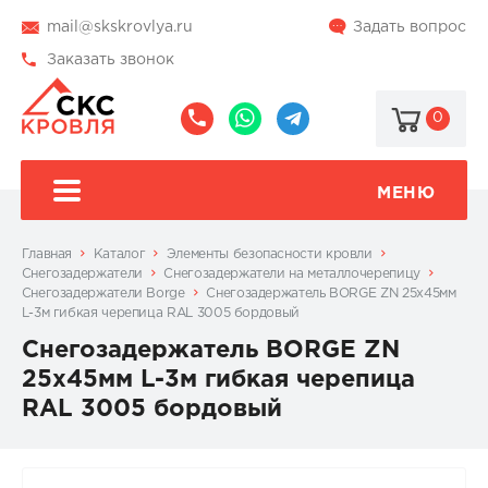
mail@skskrovlya.ru
Задать вопрос
Заказать звонок
0
8
8
@skskrovlya
(495)
(936)
510-
002-
МЕНЮ
77-
05-
46
07
Главная
Каталог
Элементы безопасности кровли
Снегозадержатели
Снегозадержатели на металлочерепицу
Снегозадержатели Borge
Снегозадержатель BORGE ZN 25х45мм
L-3м гибкая черепица RAL 3005 бордовый
Снегозадержатель BORGE ZN
25х45мм L-3м гибкая черепица
RAL 3005 бордовый