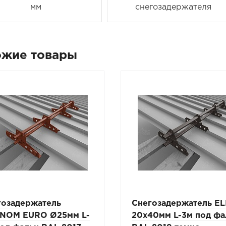
мм
снегозадержателя
ожие товары
гозадержатель
Снегозадержатель EL
NOM EURO Ø25мм L-
20х40мм L-3м под фа