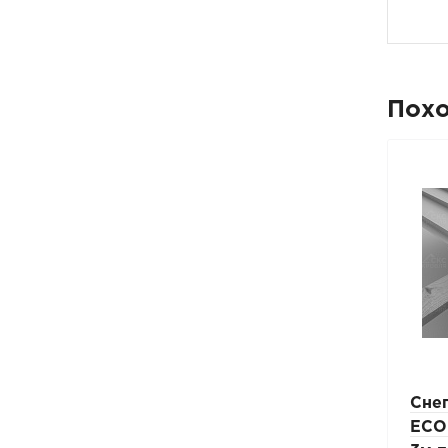
Пох
Снегозадержатель
Сне
решётчатый PRESTIGE ZN
ECO