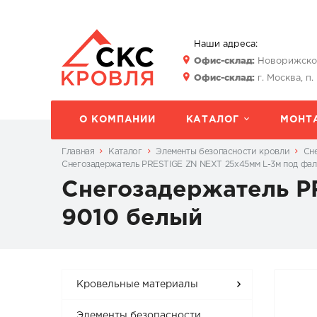
Наши адреса:
Офис-склад:
Новорижское 
Офис-склад:
г. Москва, п.
О КОМПАНИИ
КАТАЛОГ
МОНТ
Главная
Каталог
Элементы безопасности кровли
Сн
Снегозадержатель PRESTIGE ZN NEXT 25х45мм L-3м под фал
Снегозадержатель P
9010 белый
Кровельные материалы
Элементы безопасности