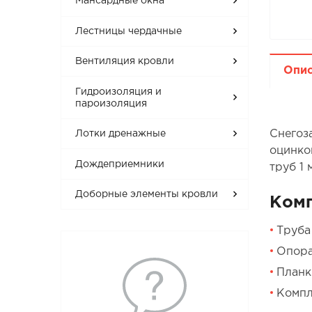
Мансардные окна
Лестницы чердачные
Вентиляция кровли
Опи
Гидроизоляция и
пароизоляция
Снегоз
Лотки дренажные
оцинко
Дождеприемники
труб 1 
Доборные элементы кровли
Ком
Труба
Опора
Планк
Компл