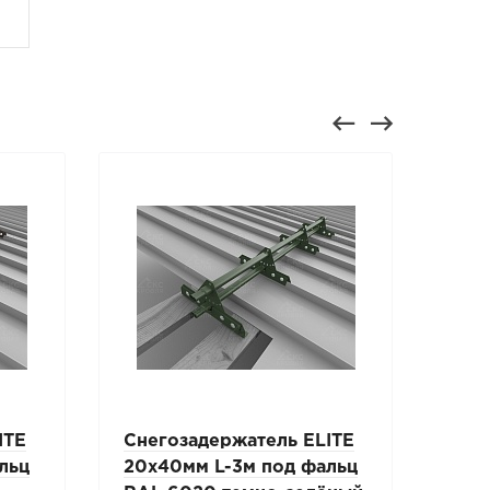
ITE
Снегозадержатель ELITE
Сне
льц
20х40мм L-3м под фальц
PRE