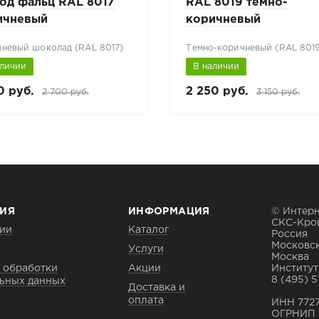
од фальц RAL 8017
RAL 8019 темно-
ичневый
коричневый
невый шоколад (RAL 8017)
Темно-коричневый (RAL 801
аличии
В наличии
0 руб.
2 250 руб.
2 700 руб.
3 150 руб.
ИЯ
ИНФОРМАЦИЯ
© Интерн
СКС-Кро
ии
Каталог
Россия
Московск
Услуги
Москва
 обработки
Акции
Институтс
8 (495) 5
ьных данных
Доставка и
оплата
ИНН 772
ОГРНИП 