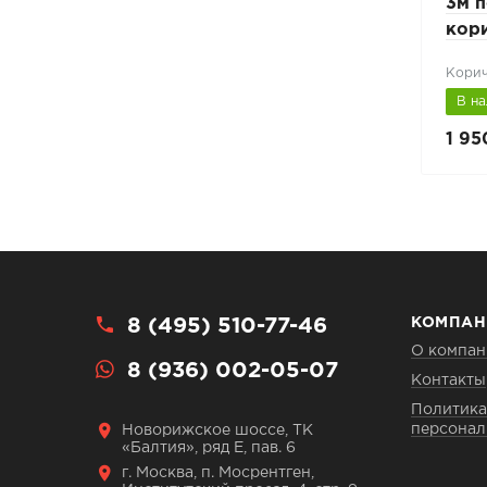
льц
L-2,5м под фальц
3м п
кор
Корич
В наличии
В н
4 200 руб.
1 95
5 900 руб.
8 (495) 510-77-46
КОМПАН
О компан
8 (936) 002-05-07
Контакты
Политика
персонал
Новорижское шоссе, ТК
«Балтия», ряд Е, пав. 6
г. Москва, п. Мосрентген,