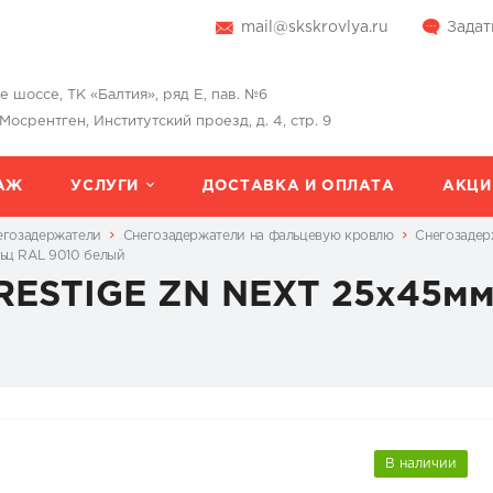
mail@skskrovlya.ru
Задат
шоссе, ТК «Балтия», ряд Е, пав. №6
 Мосрентген, Институтский проезд, д. 4, стр. 9
АЖ
УСЛУГИ
ДОСТАВКА И ОПЛАТА
АКЦИ
егозадержатели
Снегозадержатели на фальцевую кровлю
Cнегозадер
ьц RAL 9010 белый
RESTIGE ZN NEXT 25х45мм
В наличии