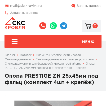
mail@skskrovlya.ru
Задать вопрос
Заказать звонок
0
8
8
@skskrovlya
(495)
(936)
510-
002-
МЕНЮ
77-
05-
46
07
Главная
Каталог
Элементы безопасности кровли
Снегозадержатели
Снегозадержатели на фальцевую кровлю
Cнегозадержатели для фальцевой кровли roofsystems
Опора
PRESTIGE ZN 25х45мм под фальц (комплект 4шт + крепёж)
Опора PRESTIGE ZN 25х45мм под
фальц (комплект 4шт + крепёж)