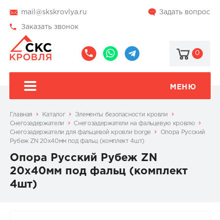
mail@skskrovlya.ru
Задать вопрос
Заказать звонок
0
8
8
@skskrovlya
(495)
(936)
510-
002-
МЕНЮ
77-
05-
46
07
Главная
Каталог
Элементы безопасности кровли
Снегозадержатели
Снегозадержатели на фальцевую кровлю
Cнегозадержатели для фальцевой кровли borge
Опора Русский
Рубеж ZN 20х40мм под фальц (комплект 4шт)
Опора Русский Рубеж ZN
20х40мм под фальц (комплект
4шт)