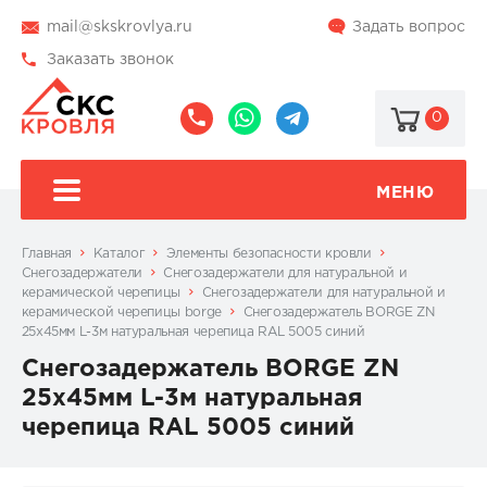
mail@skskrovlya.ru
Задать вопрос
Заказать звонок
0
8
8
@skskrovlya
(495)
(936)
510-
002-
МЕНЮ
77-
05-
46
07
Главная
Каталог
Элементы безопасности кровли
Снегозадержатели
Cнегозадержатели для натуральной и
керамической черепицы
Cнегозадержатели для натуральной и
керамической черепицы borge
Снегозадержатель BORGE ZN
25х45мм L-3м натуральная черепица RAL 5005 синий
Снегозадержатель BORGE ZN
25х45мм L-3м натуральная
черепица RAL 5005 синий