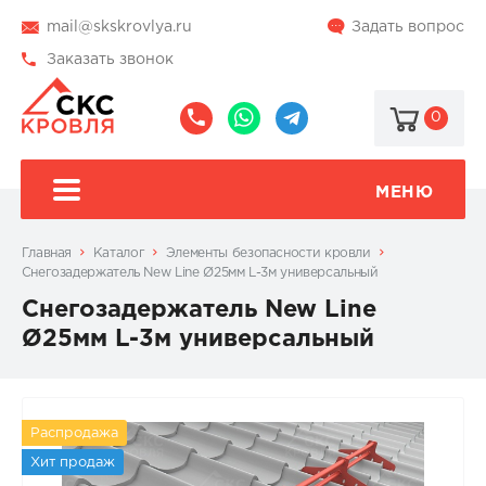
mail@skskrovlya.ru
Задать вопрос
Заказать звонок
0
8
8
@skskrovlya
(495)
(936)
510-
002-
МЕНЮ
77-
05-
46
07
Главная
Каталог
Элементы безопасности кровли
Снегозадержатель New Line Ø25мм L-3м универсальный
Снегозадержатель New Line
Ø25мм L-3м универсальный
Распродажа
Хит продаж