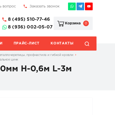
ь вопрос
Заказать звонок
8 (495) 510-77-46
0
Корзина
8 (936) 002-05-07
И
ПРАЙС-ЛИСТ
КОНТАКТЫ
еталлочерепицы, профнастила и гибкой кровли
альное цинк
0мм H-0,6м L-3м