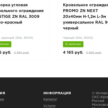
порка угловая
Кровельное огражде
вельного ограждения
PROMO ZN NEXT
STIGE ZN RAL 3009
20х40мм H-1,2м L-3м
но-красный
универсальное RAL 
черный
 красный (RAL 3009)
Черный (RAL 9005)
аличии
В наличии
5 руб.
4 165 руб.
2 350 руб.
5 950 руб.
ИЯ
ИНФОРМАЦИЯ
© Интерн
СКС-Кро
ии
Каталог
Россия
Московск
Услуги