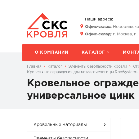
Наши адреса:
Офис-склад:
Новорижское 
Офис-склад:
г. Москва, п.
О КОМПАНИИ
КАТАЛОГ
МОНТ
Главная
Каталог
Элементы безопасности кровли
Ог
Кровельные ограждения для металлочерепицы Roofsystems
Кровельное огражде
универсальное цинк
Кровельные материалы
Элементы безопасности