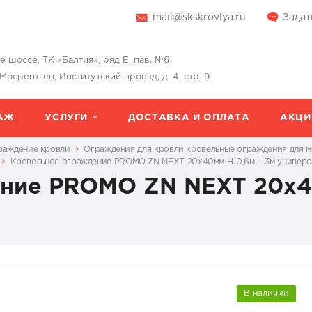
mail@skskrovlya.ru
Задат
шоссе, ТК «Балтия», ряд Е, пав. №6
 Мосрентген, Институтский проезд, д. 4, стр. 9
АЖ
УСЛУГИ
ДОСТАВКА И ОПЛАТА
АКЦИ
раждение кровли
Ограждения для кровли кровельные ограждения для м
Кровельное ограждение PROMO ZN NEXT 20х40мм H-0,6м L-3м универс
ние PROMO ZN NEXT 20х4
В наличии