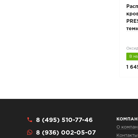
ние
Кровельное ограждение
Рас
PRESTIGE ZN NEXT
кро
25х45мм Н-0,6м L-3м
PRE
6002
универсальное RAL 3005
тем
бордовый
2)
Винно-красный (RAL 3005)
Оксид
В наличии
В н
4 620 руб.
1 64
6 600 руб.
8 (495) 510-77-46
КОМПАН
О компан
8 (936) 002-05-07
Контакты