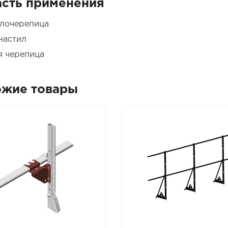
сть применения
лочерепица
настил
я черепица
ожие товары