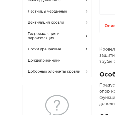
Мансардные окна
Лестницы чердачные
Вентиляция кровли
Опи
Гидроизоляция и
пароизоляция
Кровел
Лотки дренажные
защитн
Дождеприемники
трубы 
Доборные элементы кровли
Особ
Предус
опор к
функци
дополн