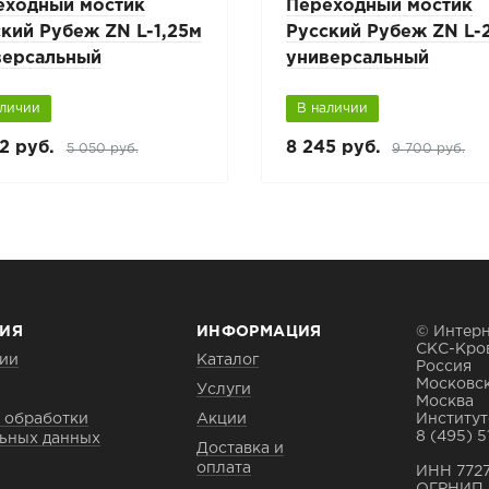
еходный мостик
Переходный мостик
кий Рубеж ZN L-1,25м
Русский Рубеж ZN L-
версальный
универсальный
аличии
В наличии
2 руб.
8 245 руб.
5 050 руб.
9 700 руб.
ИЯ
ИНФОРМАЦИЯ
© Интерн
СКС-Кро
ии
Каталог
Россия
Московск
Услуги
Москва
 обработки
Акции
Институтс
8 (495) 5
ьных данных
Доставка и
оплата
ИНН 772
ОГРНИП 