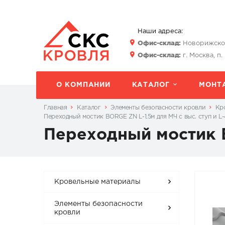
Наши адреса:
Офис-склад:
Новорижское 
Офис-склад:
г. Москва, п.
О КОМПАНИИ
КАТАЛОГ
МОНТ
Главная
Каталог
Элементы безопасности кровли
Кр
Переходный мостик BORGE ZN L-1,5м для МЧ с выс. ступ и 
Переходный мостик B
Кровельные материалы
Элементы безопасности
кровли