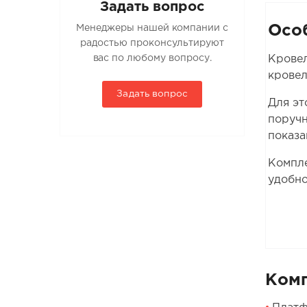
Задать вопрос
Осо
Менеджеры нашей компании с
радостью проконсультируют
вас по любому вопросу.
Крове
крове
Задать вопрос
Для эт
поручн
показа
Компле
удобно
Ком