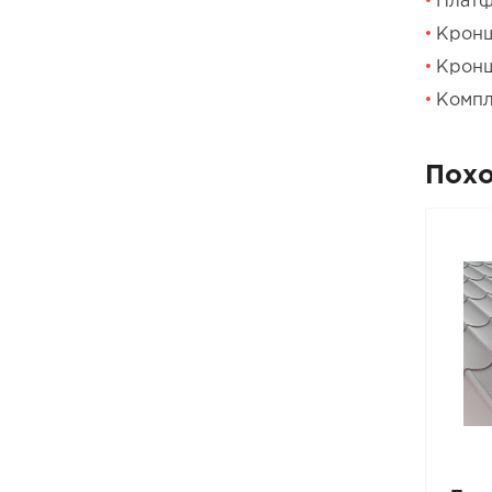
Платф
Кронш
Кронш
Компл
Пох