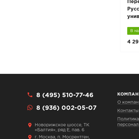
Переходный мостик
Пер
BORGE ZN L-1,5м
Русс
универсальный
уни
В наличии
В н
6 247 руб.
4 29
7 350 руб.
8 (495) 510-77-46
КОМПАН
О компан
8 (936) 002-05-07
Контакты
Политика
персонал
Новорижское шоссе, ТК
«Балтия», ряд Е, пав. 6
г. Москва, п. Мосрентген,