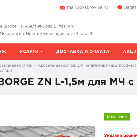
mail@skskrovlya.ru
Задат
шоссе, ТК «Балтия», ряд Е, пав. №6
 Мосрентген, Институтский проезд, д. 4, стр. 9
АЖ
УСЛУГИ
ДОСТАВКА И ОПЛАТА
АКЦИ
овельные мостики
Кровельные мостики для металлочерепицы, профнаст
L-400мм
ORGE ZN L-1,5м для МЧ с 
В наличии
Указана розни