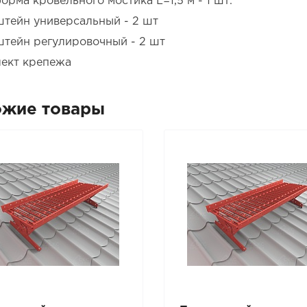
орма кровельного мостика L=1,5 м - 1 шт.
тейн универсальный - 2 шт
тейн регулировочный - 2 шт
ект крепежа
ожие товары