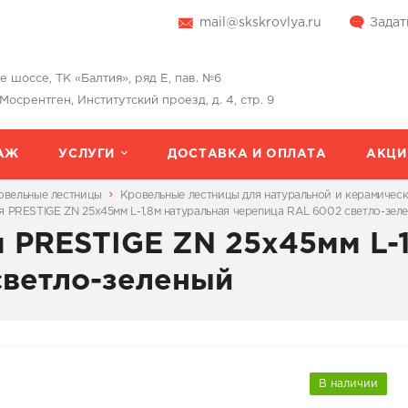
mail@skskrovlya.ru
Задат
шоссе, ТК «Балтия», ряд Е, пав. №6
 Мосрентген, Институтский проезд, д. 4, стр. 9
АЖ
УСЛУГИ
ДОСТАВКА И ОПЛАТА
АКЦИ
овельные лестницы
Кровельные лестницы для натуральной и керамичес
я PRESTIGE ZN 25x45мм L-1,8м натуральная черепица RAL 6002 светло-зел
 PRESTIGE ZN 25x45мм L-1
светло-зеленый
В наличии