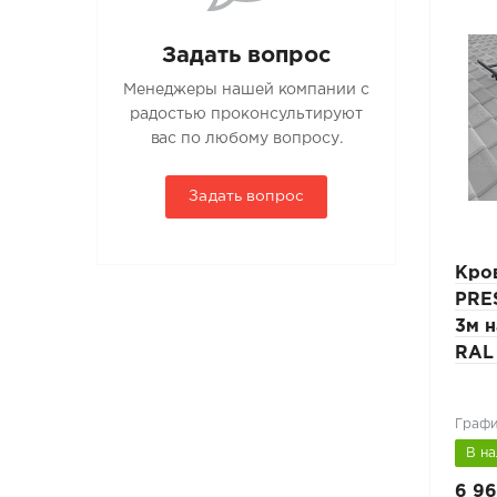
Задать вопрос
Менеджеры нашей компании с
радостью проконсультируют
вас по любому вопросу.
Задать вопрос
Лестница кровельная
Кро
 L-
PRESTIGE ZN 25x45мм L-
PRE
1,2м натуральная
3м н
черепица RAL 3005
RAL
бордовый
Винно-красный (RAL 3005)
Графи
В наличии
В н
3 815 руб.
6 96
5 450 руб.