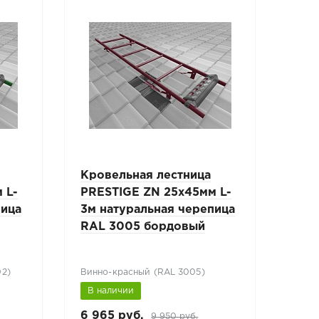
Кровельная лестница
Лес
 L-
PRESTIGE ZN 25х45мм L-
PRE
пица
3м натуральная черепица
1,8
RAL 3005 бордовый
чер
тем
02)
Винно-красный (RAL 3005)
Темн
В наличии
В н
6 965 руб.
4 55
9 950 руб.