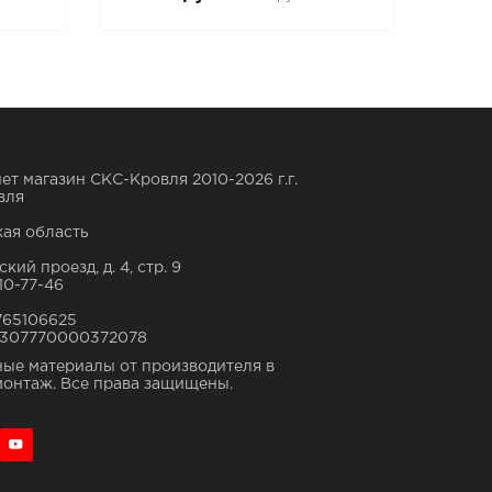
ет магазин СКС-Кровля 2010-2026 г.г.
вля
ая область
кий проезд, д. 4, стр. 9
10-77-46
765106625
307770000372078
ые материалы от производителя в
монтаж. Все права защищены.