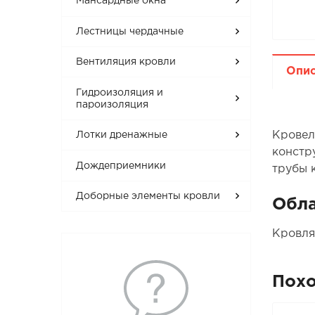
Мансардные окна
Лестницы чердачные
Вентиляция кровли
Опи
Гидроизоляция и
пароизоляция
Кровел
Лотки дренажные
констр
Дождеприемники
трубы к
Доборные элементы кровли
Обла
Кровля
Пох