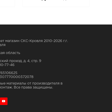
ет магазин СКС-Кровля 2010-2026 г.г.
вля
ая область
кий проезд, д. 4, стр. 9
10-77-46
765106625
307770000372078
ые материалы от производителя в
монтаж. Все права защищены.