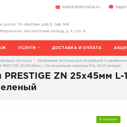
mail@skskrovlya.ru
Задат
шоссе, ТК «Балтия», ряд Е, пав. №6
 Мосрентген, Институтский проезд, д. 4, стр. 9
АЖ
УСЛУГИ
ДОСТАВКА И ОПЛАТА
АКЦИ
овельные лестницы
Кровельные лестницы для натуральной и керамичес
я PRESTIGE ZN 25x45мм L-1,2м натуральная черепица RAL 6005 зеленый
 PRESTIGE ZN 25x45мм L-1
зеленый
В наличии