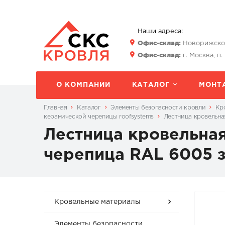
Наши адреса:
Офис-склад:
Новорижское 
Офис-склад:
г. Москва, п.
О КОМПАНИИ
КАТАЛОГ
МОНТ
Главная
Каталог
Элементы безопасности кровли
Кр
керамической черепицы roofsystems
Лестница кровельна
Лестница кровельная
черепица RAL 6005 
Кровельные материалы
Элементы безопасности