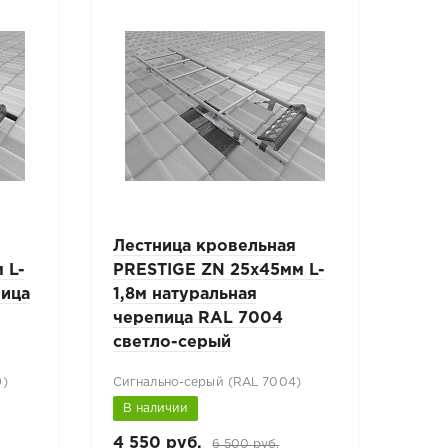
Лестница кровельная
Лес
 L-
PRESTIGE ZN 25x45мм L-
PRE
пица
1,8м натуральная
1,8
черепица RAL 7004
чер
светло-серый
9)
Сигнально-серый (RAL 7004)
Корич
В наличии
В н
4 550 руб.
4 55
6 500 руб.