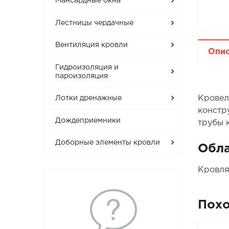
Мансардные окна
Лестницы чердачные
Вентиляция кровли
Опи
Гидроизоляция и
пароизоляция
Кровел
Лотки дренажные
констр
Дождеприемники
трубы к
Доборные элементы кровли
Обла
Кровля
Пох