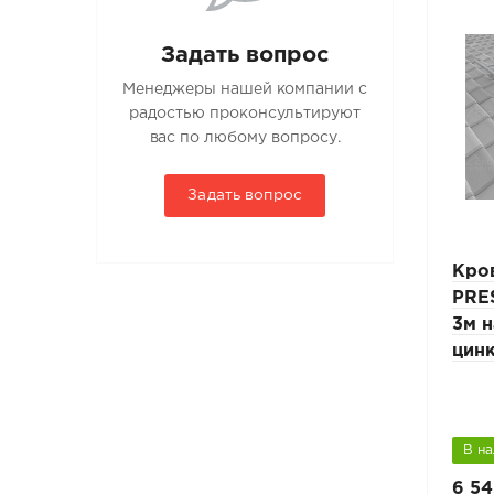
Задать вопрос
Менеджеры нашей компании с
радостью проконсультируют
вас по любому вопросу.
Задать вопрос
Кровельная лестница
Кро
 L-
PRESTIGE ZN 25х45мм L-
PRE
3м натуральная черепица
3м н
цин
В наличии
В н
6 965 руб.
6 54
9 950 руб.