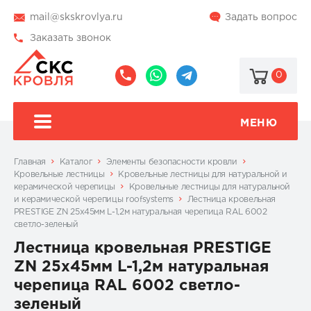
mail@skskrovlya.ru
Задать вопрос
Заказать звонок
0
8
8
@skskrovlya
(495)
(936)
510-
002-
МЕНЮ
77-
05-
46
07
Главная
Каталог
Элементы безопасности кровли
Кровельные лестницы
Кровельные лестницы для натуральной и
керамической черепицы
Кровельные лестницы для натуральной
и керамической черепицы roofsystems
Лестница кровельная
PRESTIGE ZN 25x45мм L-1,2м натуральная черепица RAL 6002
светло-зеленый
Лестница кровельная PRESTIGE
ZN 25x45мм L-1,2м натуральная
черепица RAL 6002 светло-
зеленый