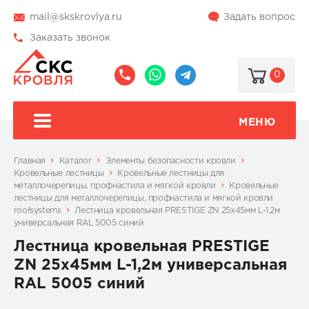
mail@skskrovlya.ru
Задать вопрос
Заказать звонок
0
8
8
@skskrovlya
(495)
(936)
510-
002-
МЕНЮ
77-
05-
46
07
Главная
Каталог
Элементы безопасности кровли
Кровельные лестницы
Кровельные лестницы для
металлочерепицы, профнастила и мягкой кровли
Кровельные
лестницы для металлочерепицы, профнастила и мягкой кровли
roofsystems
Лестница кровельная PRESTIGE ZN 25x45мм L-1,2м
универсальная RAL 5005 синий
Лестница кровельная PRESTIGE
ZN 25x45мм L-1,2м универсальная
RAL 5005 синий