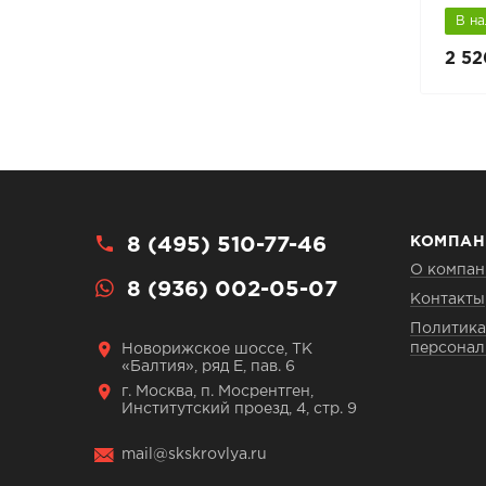
В наличии
В н
6 090 руб.
2 52
8 700 руб.
8 (495) 510-77-46
КОМПАН
О компан
8 (936) 002-05-07
Контакты
Политика
персонал
Новорижское шоссе, ТК
«Балтия», ряд Е, пав. 6
г. Москва, п. Мосрентген,
Институтский проезд, 4, стр. 9
mail@skskrovlya.ru