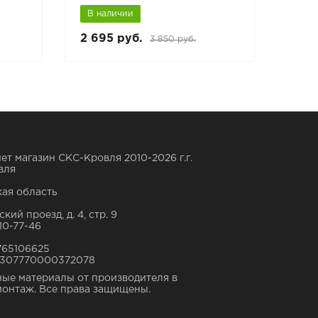
В наличии
В н
2 695 руб.
3 32
3 850 руб.
ет магазин СКС-Кровля 2010-2026 г.г.
вля
ая область
кий проезд, д. 4, стр. 9
10-77-46
765106625
307770000372078
ые материалы от производителя в
монтаж. Все права защищены.