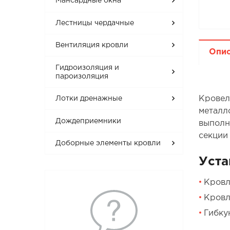
Мансардные окна
Лестницы чердачные
Вентиляция кровли
Опи
Гидроизоляция и
пароизоляция
Кровел
Лотки дренажные
металл
Дождеприемники
выполн
секции 
Доборные элементы кровли
Уста
Кровл
Кровл
Гибку