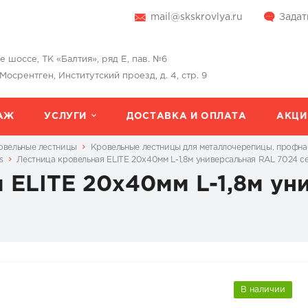
mail@skskrovlya.ru
Задат
шоссе, ТК «Балтия», ряд Е, пав. №6
 Мосрентген, Институтский проезд, д. 4, стр. 9
АЖ
УСЛУГИ
ДОСТАВКА И ОПЛАТА
АКЦИ
овельные лестницы
Кровельные лестницы для металлочерепицы, профна
s
Лестница кровельная ELITE 20x40мм L-1,8м универсальная RAL 7024 с
 ELITE 20x40мм L-1,8м ун
В наличии