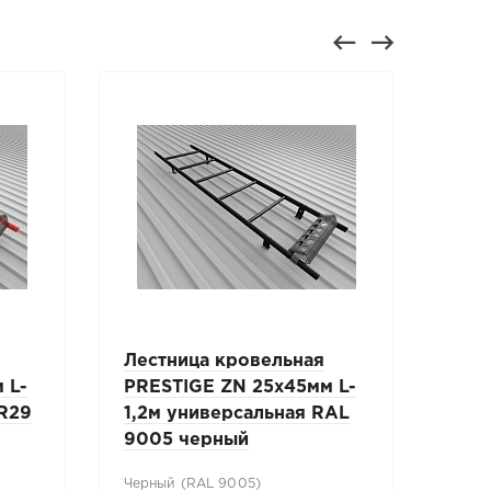
Лестница кровельная
Лес
 L-
PRESTIGE ZN 25x45мм L-
PRE
RR29
1,2м универсальная RAL
1,8
9005 черный
900
Черный (RAL 9005)
Черн