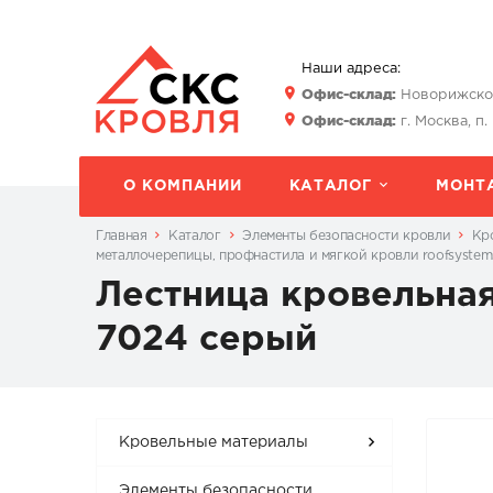
Наши адреса:
Офис-склад:
Новорижское 
Офис-склад:
г. Москва, п.
О КОМПАНИИ
КАТАЛОГ
МОНТ
Главная
Каталог
Элементы безопасности кровли
Кр
металлочерепицы, профнастила и мягкой кровли roofsystem
Лестница кровельная
7024 серый
Кровельные материалы
Элементы безопасности