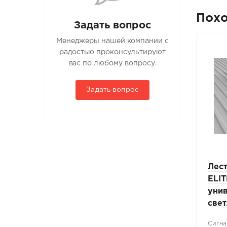
Пох
Задать вопрос
Менеджеры нашей компании с
радостью проконсультируют
вас по любому вопросу.
Задать вопрос
Лестница-крыльцо
Лес
 L-
PRESTIGE ZN L-1,2м
ELIT
L
универсальная RAL 7004
уни
светло-серый
све
Сигнально-серый (RAL 7004)
Сигна