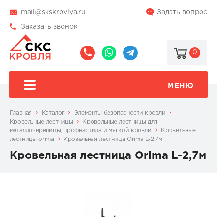
mail@skskrovlya.ru
Задать вопрос
Заказать звонок
0
8
8
@skskrovlya
(495)
(936)
510-
002-
МЕНЮ
77-
05-
46
07
Главная
Каталог
Элементы безопасности кровли
Кровельные лестницы
Кровельные лестницы для
металлочерепицы, профнастила и мягкой кровли
Кровельные
лестницы orima
Кровельная лестница Orima L-2,7м
Кровельная лестница Orima L-2,7м