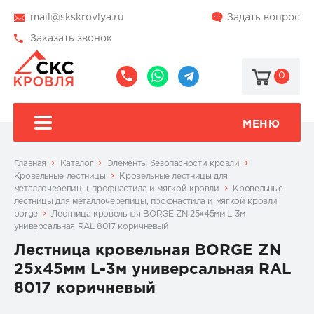
mail@skskrovlya.ru
Задать вопрос
Заказать звонок
0
8
8
@skskrovlya
(495)
(936)
510-
002-
МЕНЮ
77-
05-
46
07
Главная
Каталог
Элементы безопасности кровли
Кровельные лестницы
Кровельные лестницы для
металлочерепицы, профнастила и мягкой кровли
Кровельные
лестницы для металлочерепицы, профнастила и мягкой кровли
borge
Лестница кровельная BORGE ZN 25x45мм L-3м
универсальная RAL 8017 коричневый
Лестница кровельная BORGE ZN
25x45мм L-3м универсальная RAL
8017 коричневый