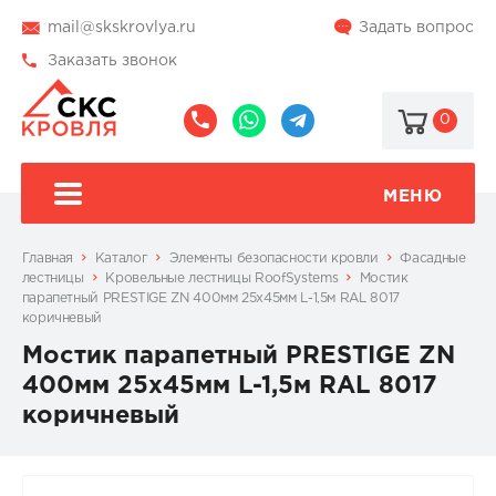
mail@skskrovlya.ru
Задать вопрос
Заказать звонок
0
8
8
@skskrovlya
(495)
(936)
510-
002-
МЕНЮ
77-
05-
46
07
Главная
Каталог
Элементы безопасности кровли
Фасадные
лестницы
Кровельные лестницы RoofSystems
Мостик
парапетный PRESTIGE ZN 400мм 25х45мм L-1,5м RAL 8017
коричневый
Мостик парапетный PRESTIGE ZN
400мм 25х45мм L-1,5м RAL 8017
коричневый