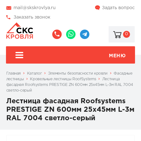
mail@skskrovlya.ru
Задать вопрос
Заказать звонок
0
8
8
@skskrovlya
(495)
(936)
510-
002-
МЕНЮ
77-
05-
46
07
Главная
Каталог
Элементы безопасности кровли
Фасадные
лестницы
Кровельные лестницы RoofSystems
Лестница
фасадная Roofsystems PRESTIGE ZN 600мм 25x45мм L-3м RAL 7004
светло-серый
Лестница фасадная Roofsystems
PRESTIGE ZN 600мм 25x45мм L-3м
RAL 7004 светло-серый