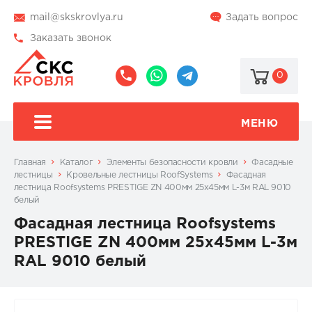
mail@skskrovlya.ru
Задать вопрос
Заказать звонок
0
8
8
@skskrovlya
(495)
(936)
510-
002-
МЕНЮ
77-
05-
46
07
Главная
Каталог
Элементы безопасности кровли
Фасадные
лестницы
Кровельные лестницы RoofSystems
Фасадная
лестница Roofsystems PRESTIGE ZN 400мм 25x45мм L-3м RAL 9010
белый
Фасадная лестница Roofsystems
PRESTIGE ZN 400мм 25x45мм L-3м
RAL 9010 белый