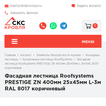
mail@skskrovlya.ru
Задать вопрос
Заказать звонок
0
8
8
@skskrovlya
(495)
(936)
510-
002-
МЕНЮ
77-
05-
46
07
Главная
Каталог
Элементы безопасности кровли
Фасадные
лестницы
Кровельные лестницы RoofSystems
Фасадная
лестница Roofsystems PRESTIGE ZN 400мм 25x45мм L-3м RAL 8017
коричневый
Фасадная лестница Roofsystems
PRESTIGE ZN 400мм 25x45мм L-3м
RAL 8017 коричневый