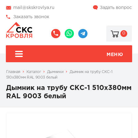
mail@skskrovlya.ru
Задать вопрос
Заказать звонок
0
8
8
@skskrovlya
(495)
(936)
510-
002-
МЕНЮ
77-
05-
46
07
Главная
Каталог
Дымники
Дымник на трубу СКС-1
510x380мм RAL 9003 белый
Дымник на трубу СКС-1 510x380мм
RAL 9003 белый