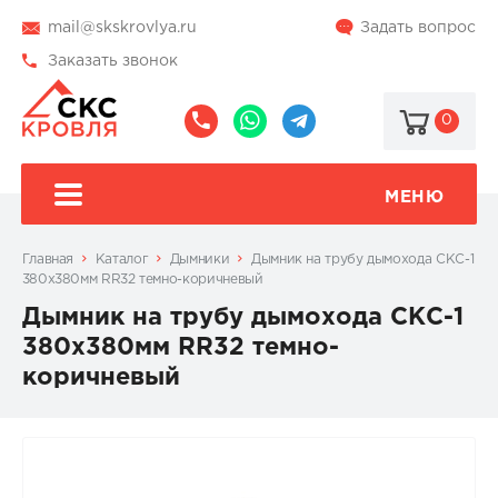
mail@skskrovlya.ru
Задать вопрос
Заказать звонок
0
8
8
@skskrovlya
(495)
(936)
510-
002-
МЕНЮ
77-
05-
46
07
Главная
Каталог
Дымники
Дымник на трубу дымохода СКС-1
380x380мм RR32 темно-коричневый
Дымник на трубу дымохода СКС-1
380x380мм RR32 темно-
коричневый