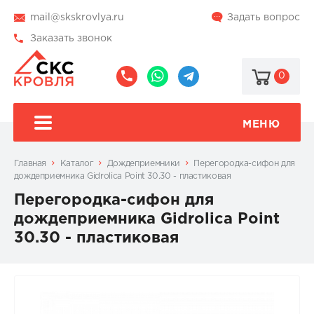
mail@skskrovlya.ru
Задать вопрос
Заказать звонок
0
8
8
@skskrovlya
(495)
(936)
510-
002-
МЕНЮ
77-
05-
46
07
Главная
Каталог
Дождеприемники
Перегородка-сифон для
дождеприемника Gidrolica Point 30.30 - пластиковая
Перегородка-сифон для
дождеприемника Gidrolica Point
30.30 - пластиковая