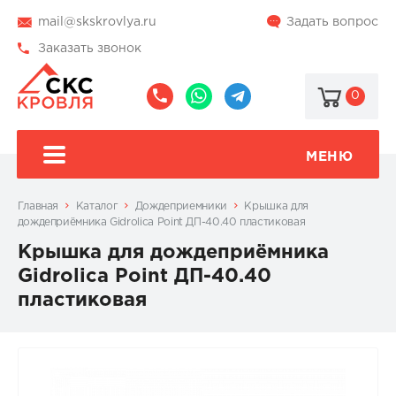
mail@skskrovlya.ru
Задать вопрос
Заказать звонок
0
8
8
@skskrovlya
(495)
(936)
510-
002-
МЕНЮ
77-
05-
46
07
Главная
Каталог
Дождеприемники
Крышка для
дождеприёмника Gidrolica Point ДП-40.40 пластиковая
Крышка для дождеприёмника
Gidrolica Point ДП-40.40
пластиковая