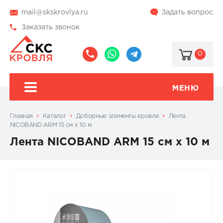
mail@skskrovlya.ru
Задать вопрос
Заказать звонок
0
8
8
@skskrovlya
(495)
(936)
510-
002-
МЕНЮ
77-
05-
46
07
Главная
Каталог
Доборные элементы кровли
Лента
NICOBAND ARM 15 см х 10 м
Лента NICOBAND ARM 15 см х 10 м