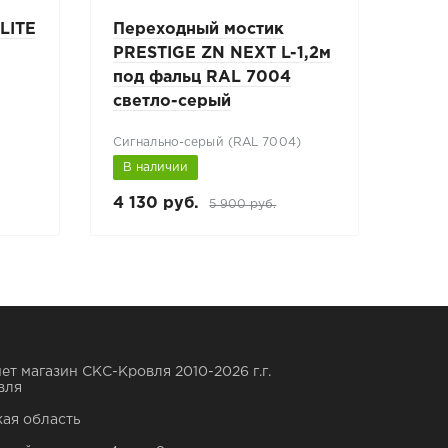
LITE
Переходный мостик
Пер
PRESTIGE ZN NEXT L-1,2м
PRE
под фальц RAL 7004
под
светло-серый
син
Сигнально-серый (RAL 7004)
Сигн
В наличии
В н
4 130 руб.
7 0
5 900 руб.
ет магазин СКС-Кровля 2010-2026 г.г.
вля
ая область