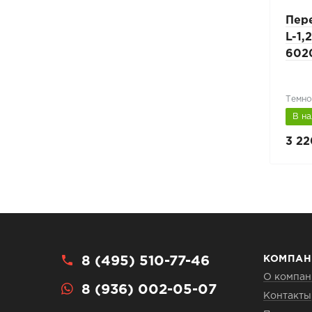
Рельс безопасности
Пер
PRESTIGE ZN п.м
L-1,
602
Темно
В наличии
В н
4 760 руб.
3 22
6 800 руб.
8 (495) 510-77-46
КОМПАН
О компан
8 (936) 002-05-07
Контакты