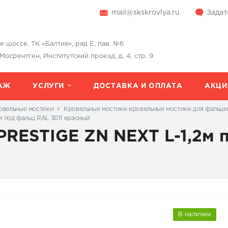
mail@skskrovlya.ru
Задат
шоссе, ТК «Балтия», ряд Е, пав. №6
 Мосрентген, Институтский проезд, д. 4, стр. 9
АЖ
УСЛУГИ
ДОСТАВКА И ОПЛАТА
АКЦИ
овельные мостики
Кровельные мостики кровельные мостики для фальце
 под фальц RAL 3011 красный
RESTIGE ZN NEXT L-1,2м 
В наличии