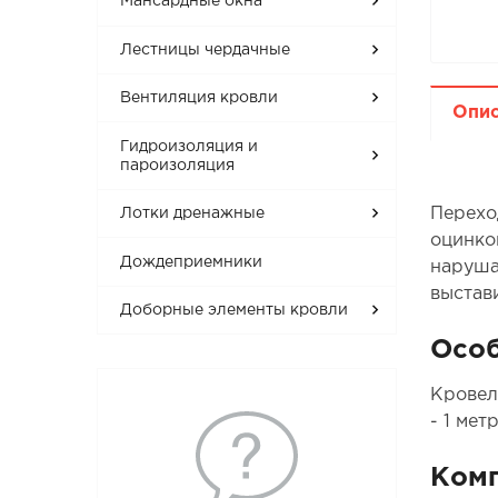
Мансардные окна
Лестницы чердачные
Вентиляция кровли
Опи
Гидроизоляция и
пароизоляция
Перехо
Лотки дренажные
оцинко
Дождеприемники
наруша
выстав
Доборные элементы кровли
Особ
Кровел
- 1 мет
Ком