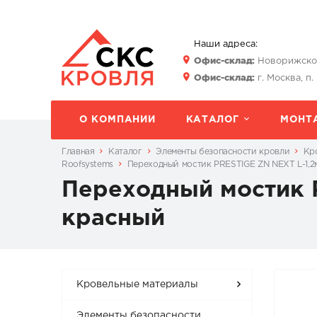
Наши адреса:
Офис-склад:
Новорижское 
Офис-склад:
г. Москва, п.
О КОМПАНИИ
КАТАЛОГ
МОНТ
Главная
Каталог
Элементы безопасности кровли
Кр
Roofsystems
Переходный мостик PRESTIGE ZN NEXT L-1,2м
Переходный мостик P
красный
Кровельные материалы
Элементы безопасности