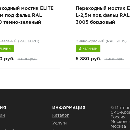
еходный мостик ELITE
Переходный мостик E
2м под фальц RAL
L-2,5м под фальц RAL
0 темно-зеленый
3005 бордовый
-зеленый (RAL 6020)
Винно-красный (RAL 3005)
аличии
В наличии
0 руб.
5 880 руб.
4 600 руб.
8 400 руб.
ИЯ
ИНФОРМАЦИЯ
© Интерн
СКС-Кро
ии
Каталог
Россия
Московск
Услуги
Москва