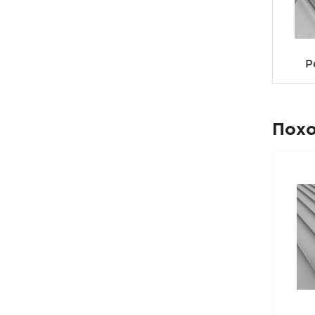
Р
Пох