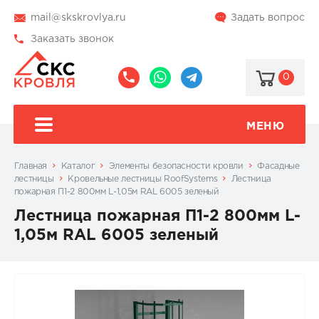
mail@skskrovlya.ru
Задать вопрос
Заказать звонок
0
8
8
@skskrovlya
(495)
(936)
510-
002-
МЕНЮ
77-
05-
46
07
Главная
Каталог
Элементы безопасности кровли
Фасадные
лестницы
Кровельные лестницы RoofSystems
Лестница
пожарная П1-2 800мм L-1,05м RAL 6005 зеленый
Лестница пожарная П1-2 800мм L-
1,05м RAL 6005 зеленый